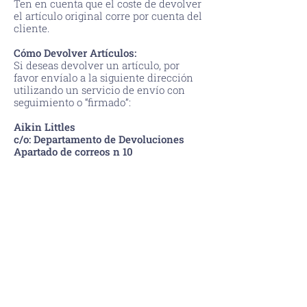
Ten en cuenta que el coste de devolver
el artículo original corre por cuenta del
cliente.
Cómo Devolver Artículos:
Si deseas devolver un artículo, por
favor envíalo a la siguiente dirección
utilizando un servicio de envío con
seguimiento o “firmado”:
Aikin Littles
c/o: Departamento de Devoluciones
Apartado de correos n 10
Berango 48640
Bizkaia, España
Guarda tu comprobante de envío y la
información de seguimiento hasta que
confirmemos la recepción de tu
artículo devuelto.
Una vez que hayamos recibido e
inspeccionado tu devolución, te
notificaremos por correo electrónico. Si
la devolución es aprobada,