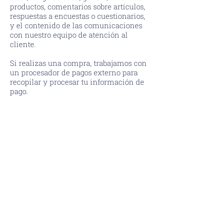
productos, comentarios sobre artículos,
respuestas a encuestas o cuestionarios,
y el contenido de las comunicaciones
con nuestro equipo de atención al
cliente.
Si realizas una compra, trabajamos con
un procesador de pagos externo para
recopilar y procesar tu información de
pago.
Cómo se utilizará esta información,
incluidos los posibles destinatarios:
AIKIN LITTLES puede utilizar tu
información personal para procesar
pedidos, pagos y ofrecerte una
experiencia de compra personalizada.
También utilizaremos tus datos para
cumplir y entregar tus pedidos y
gestionar tu cuenta. La información
personal que proporcionas puede ser
divulgada a una agencia de referencia
crediticia o de prevención de fraudes,