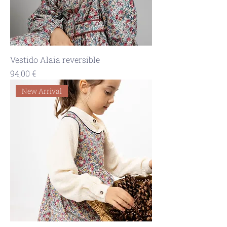
Vestido Alaia reversible
Precio
94,00 €
New Arrival