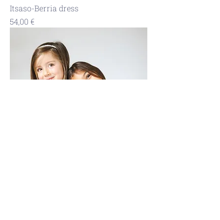
Itsaso-Berria dress
Precio
54,00 €
Itsaso dress
Precio
54,00 €