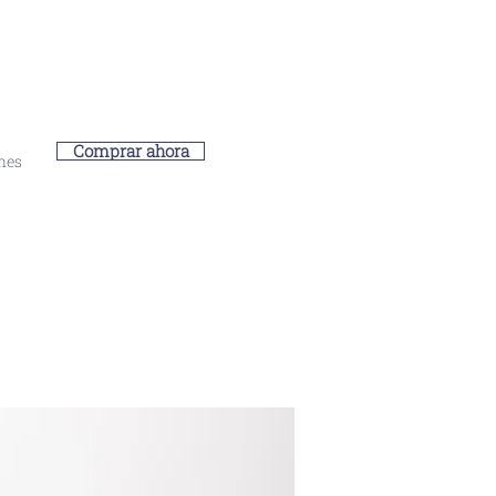
Comprar ahora
-10% en tu primer pedido
nes
C
ódigo WELCOME10