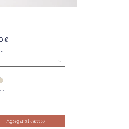
Precio
0 €
*
d
*
Agregar al carrito