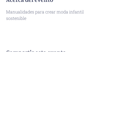
Manualidades para crear moda infantil 
sostenible
Compartir este evento
Devoluciones y cambios
Guía de tallas
Términos y condiciones
Política de privacidad y cookies